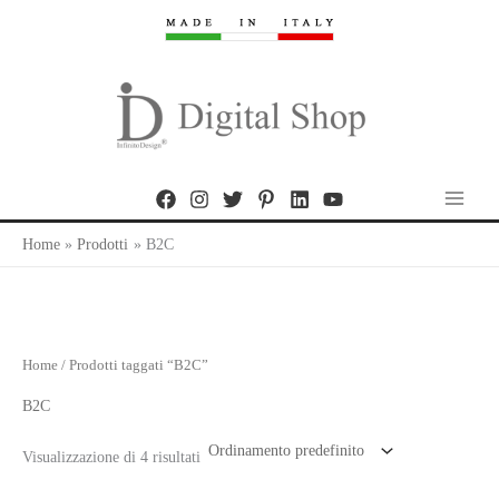
Vai
al
contenuto
Main
Home
Prodotti
B2C
Menu
Home
/ Prodotti taggati “B2C”
B2C
Visualizzazione di 4 risultati