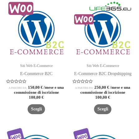
Siti Web E-Commerce
Siti Web E-Commerce
E-Commerce B2C
E-Commerce B2C Dropshipping
Valutato
Valutato
150,00
€
/mese e una
250,00
€
/mese e una
A PARTIRE DA:
A PARTIRE DA:
0
0
commissione di iscrizione
commissione di iscrizione
su
su
100,00
€
100,00
€
5
5
Questo
Questo
Scegli
Scegli
prodotto
prodotto
ha
ha
più
più
varianti.
varianti.