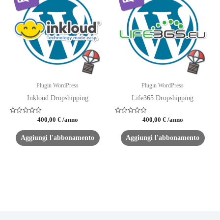
Le
Le
opzioni
opzioni
possono
possono
essere
essere
scelte
scelte
nella
nella
pagina
pagina
del
del
Plugin WordPress
Plugin WordPress
prodotto
prodotto
Inkloud Dropshipping
Life365 Dropshipping
Valutato
Valutato
400,00
€
/anno
400,00
€
/anno
0
0
su
su
5
5
Aggiungi l'abbonamento
Aggiungi l'abbonamento