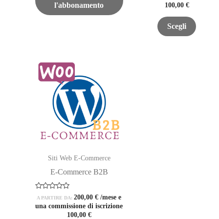
100,00
€
l'abbonamento
5
Questo
Scegli
prodott
ha
più
varianti
Le
opzioni
posson
essere
scelte
nella
Siti Web E-Commerce
pagina
E-Commerce B2B
del
prodott
Valutato
200,00
€
/mese e
A PARTIRE DA:
0
una commissione di iscrizione
su
100,00
€
5