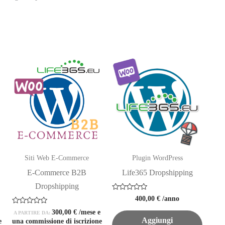
Siti Web E-Commerce
Plugin WordPress
E-Commerce B2B
Life365 Dropshipping
Dropshipping
Valutato
400,00
€
/anno
0
su
Valutato
e
300,00
€
/mese e
A PARTIRE DA:
5
0
Aggiungi
e
una commissione di iscrizione
su