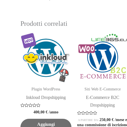
Prodotti correlati
Plugin WordPress
Siti Web E-Commerce
Inkloud Dropshipping
E-Commerce B2C
Dropshipping
Valutato
400,00
€
/anno
0
su
Valutato
250,00
€
/mese 
A PARTIRE DA:
5
0
Aggiungi
una commissione di iscrizion
su