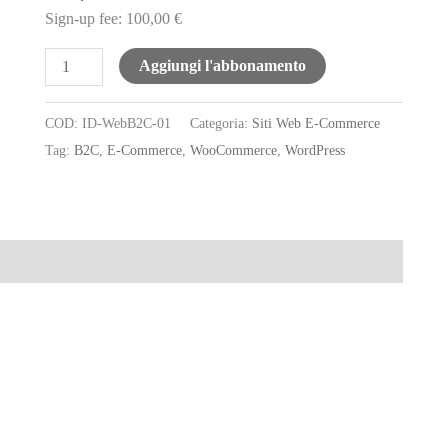
Sign-up fee:
100,00
€
E-
Aggiungi l'abbonamento
Commerce
B2C
COD:
ID-WebB2C-01
Categoria:
Siti Web E-Commerce
quantità
Tag:
B2C
,
E-Commerce
,
WooCommerce
,
WordPress